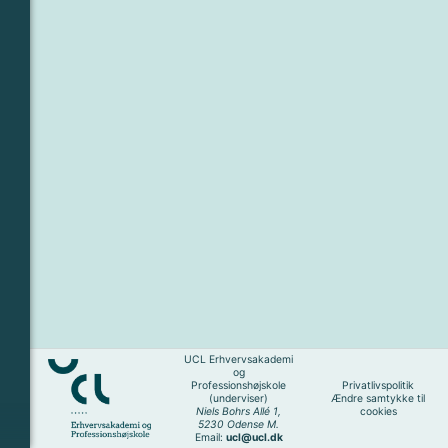
UCL Erhvervsakademi
og
Professionshøjskole
Privatlivspolitik
(underviser)
Ændre samtykke til
Niels Bohrs Allé 1,
cookies
5230 Odense M.
Email:
ucl@ucl.dk